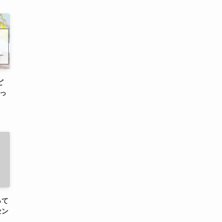
ど
売っ
って
セン