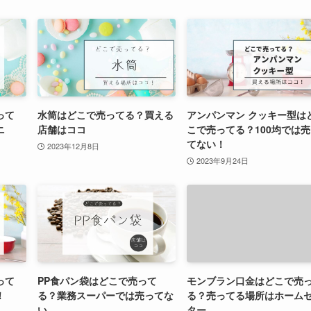
って
水筒はどこで売ってる？買える
アンパンマン クッキー型は
ニ
店舗はココ
こで売ってる？100均では
てない！
2023年12月8日
2023年9月24日
って
PP食パン袋はどこで売って
モンブラン口金はどこで売
！
る？業務スーパーでは売ってな
る？売ってる場所はホーム
い
ター