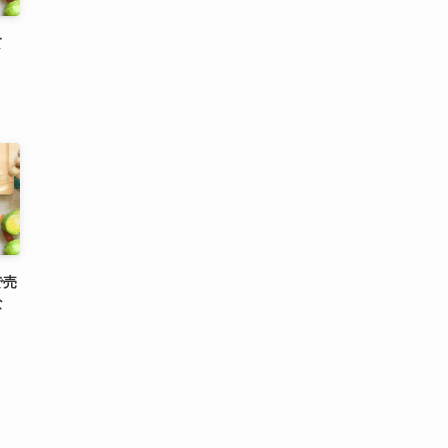
て
で売
な